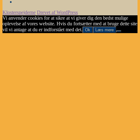
Hvorfor
vælge
Klosterspejderne
Drevet af WordPress
Klosterspejderne
Vi anvender cookies for at sikre at vi giver dig den bedst mulige
oplevelse af vores website. Hvis du fortsætter med at bruge dette site
vil vi antage at du er indforstået med det.
Ok
Læs mere