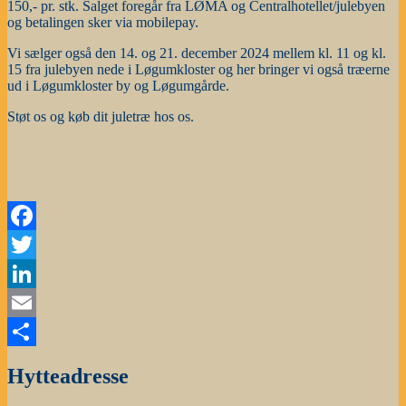
150,- pr. stk. Salget foregår fra LØMA og Centralhotellet/julebyen
og betalingen sker via mobilepay.
Vi sælger også den 14. og 21. december 2024 mellem kl. 11 og kl.
15 fra julebyen nede i Løgumkloster og her bringer vi også træerne
ud i Løgumkloster by og Løgumgårde.
Støt os og køb dit juletræ hos os.
Facebook
Twitter
LinkedIn
Email
Share
Hytteadresse