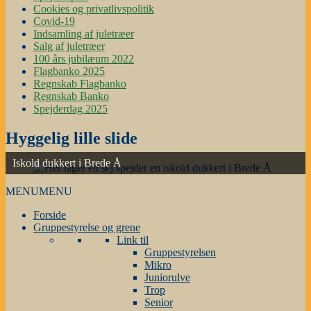
Cookies og privatlivspolitik
Covid-19
Indsamling af juletræer
Salg af juletræer
100 års jubilæum 2022
Flagbanko 2025
Regnskab Flagbanko
Regnskab Banko
Spejderdag 2025
Hyggelig lille slide
Iskold dukkert i Brede Å
MENU
MENU
Forside
Gruppestyrelse og grene
Link til
Gruppestyrelsen
Mikro
Juniorulve
Trop
Senior