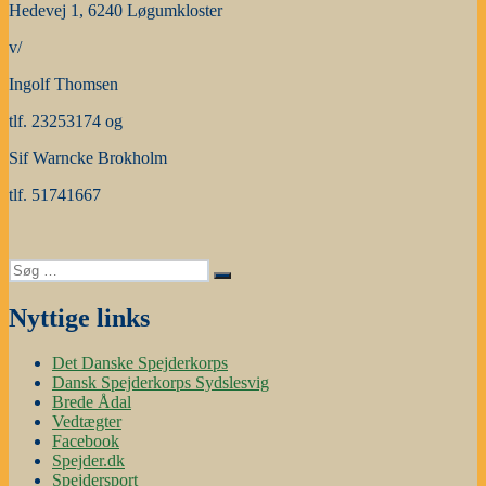
Hedevej 1, 6240 Løgumkloster
v/
Ingolf Thomsen
tlf. 23253174 og
Sif Warncke Brokholm
tlf. 51741667
Søg
Søg
efter:
Nyttige links
Det Danske Spejderkorps
Dansk Spejderkorps Sydslesvig
Brede Ådal
Vedtægter
Facebook
Spejder.dk
Spejdersport