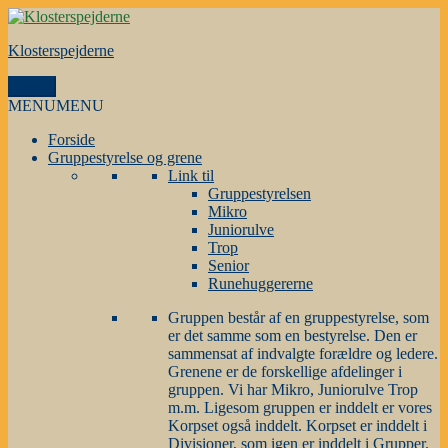
Videre
til
Klosterspejderne
indhold
Menu
MENU
MENU
Forside
Gruppestyrelse og grene
Link til
Gruppestyrelsen
Mikro
Juniorulve
Trop
Senior
Runehuggererne
Gruppen består af en gruppestyrelse, som
er det samme som en bestyrelse. Den er
sammensat af indvalgte forældre og ledere.
Grenene er de forskellige afdelinger i
gruppen. Vi har Mikro, Juniorulve Trop
m.m. Ligesom gruppen er inddelt er vores
Korpset også inddelt. Korpset er inddelt i
Divisioner, som igen er inddelt i Grupper.