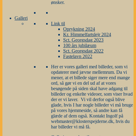
ønsker.
Galleri
Link til
Oprykning 2024
Kr. Himmelfartslejr 2024
Sct. Georgsdag 2023
100 års jubilæum
Sct. Georgsdag 2022
Fastelavn 2022
Her er vores galleri med billeder, som vi
opdaterer med jævne mellemrum. Da vi
mener, at et billede siger mere end mange
ord, så gør vi en del ud af at vores
besøgende på siden skal have adgang til
billeder og enkelte videoer, som viser hvad
der er vi laver. Vi vil derfor også blive
glade, hvis I har nogle billeder vi må bruge
på vores hjemmeside, så andre kan få
glæde af dem også. Kontakt Ingolf på
webmaster@klosterspejderne.dk, hvis du
har billeder vi må få.