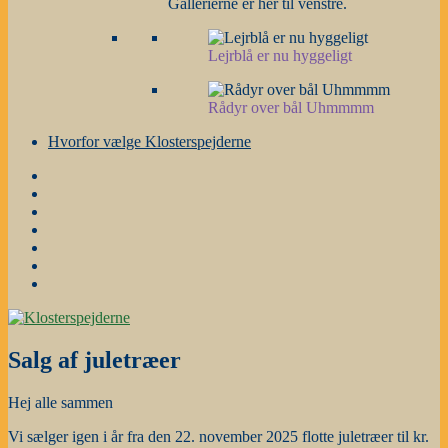
Gallerierne er her til venstre.
Lejrblå er nu hyggeligt
Rådyr over bål Uhmmmm
Hvorfor vælge Klosterspejderne
Forside
Gruppestyrelse
og
Nyheder
grene
m.m.
Årsplanen
Stafetter
Galleri
Hvorfor
vælge
Klosterspejderne
Salg af juletræer
Hej alle sammen
Vi sælger igen i år fra den 22. november 2025 flotte juletræer til kr.