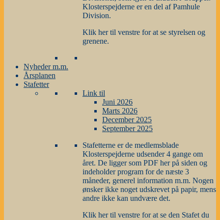
Klosterspejderne er en del af Pamhule
Division.
Klik her til venstre for at se styrelsen og
grenene.
Nyheder m.m.
Årsplanen
Stafetter
Link til
Juni 2026
Marts 2026
December 2025
September 2025
Stafetterne er de medlemsblade
Klosterspejderne udsender 4 gange om
året. De ligger som PDF her på siden og
indeholder program for de næste 3
måneder, generel information m.m. Nogen
ønsker ikke noget udskrevet på papir, mens
andre ikke kan undvære det.
Klik her til venstre for at se den Stafet du