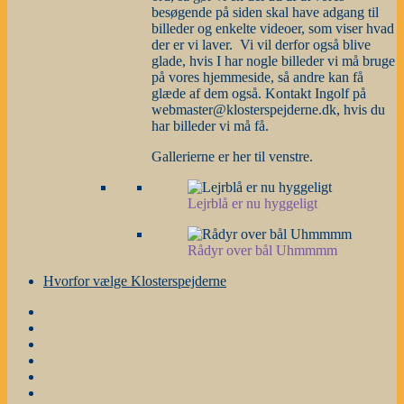
besøgende på siden skal have adgang til
billeder og enkelte videoer, som viser hvad
der er vi laver. Vi vil derfor også blive
glade, hvis I har nogle billeder vi må bruge
på vores hjemmeside, så andre kan få
glæde af dem også. Kontakt Ingolf på
webmaster@klosterspejderne.dk, hvis du
har billeder vi må få.
Gallerierne er her til venstre.
Lejrblå er nu hyggeligt
Rådyr over bål Uhmmmm
Hvorfor vælge Klosterspejderne
Forside
Gruppestyrelse
og
Nyheder
grene
m.m.
Årsplanen
Stafetter
Galleri