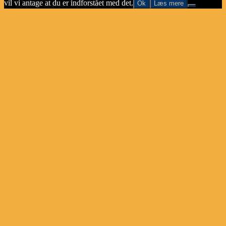
vil vi antage at du er indforstået med det.
Ok
Læs mere