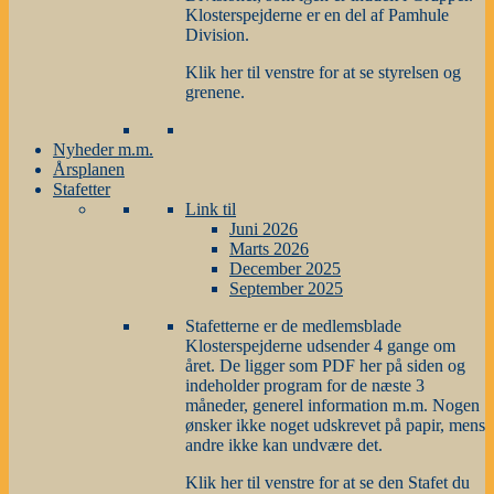
Klosterspejderne er en del af Pamhule
Division.
Klik her til venstre for at se styrelsen og
grenene.
Nyheder m.m.
Årsplanen
Stafetter
Link til
Juni 2026
Marts 2026
December 2025
September 2025
Stafetterne er de medlemsblade
Klosterspejderne udsender 4 gange om
året. De ligger som PDF her på siden og
indeholder program for de næste 3
måneder, generel information m.m. Nogen
ønsker ikke noget udskrevet på papir, mens
andre ikke kan undvære det.
Klik her til venstre for at se den Stafet du