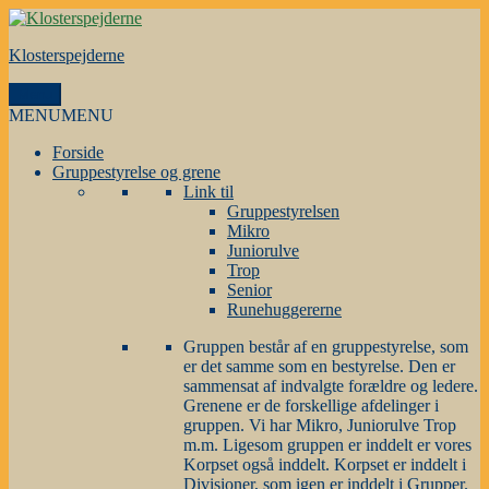
Videre
til
Klosterspejderne
indhold
Menu
MENU
MENU
Forside
Gruppestyrelse og grene
Link til
Gruppestyrelsen
Mikro
Juniorulve
Trop
Senior
Runehuggererne
Gruppen består af en gruppestyrelse, som
er det samme som en bestyrelse. Den er
sammensat af indvalgte forældre og ledere.
Grenene er de forskellige afdelinger i
gruppen. Vi har Mikro, Juniorulve Trop
m.m. Ligesom gruppen er inddelt er vores
Korpset også inddelt. Korpset er inddelt i
Divisioner, som igen er inddelt i Grupper.