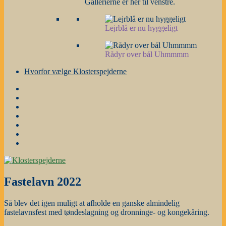
Gallerierne er her til venstre.
Lejrblå er nu hyggeligt
Rådyr over bål Uhmmmm
Hvorfor vælge Klosterspejderne
Forside
Gruppestyrelse
og
Nyheder
grene
m.m.
Årsplanen
Stafetter
Galleri
Hvorfor
vælge
Klosterspejderne
Fastelavn 2022
Så blev det igen muligt at afholde en ganske almindelig
fastelavnsfest med tøndeslagning og dronninge- og kongekåring.