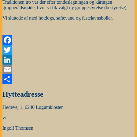
Traditionen tro var der efter tøndeslagningen og kåringen
grupperådsmøde, hvor vi fik valgt ny gruppestyrelse (bestyrelse).
Vi sluttede af med hotdogs, saftevand og fastelavnsboller.
Facebook
Twitter
LinkedIn
Email
Share
Hytteadresse
Hedevej 1, 6240 Løgumkloster
v/
Ingolf Thomsen