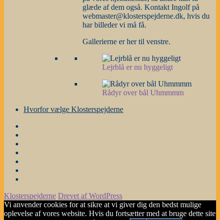
glæde af dem også. Kontakt Ingolf på
webmaster@klosterspejderne.dk, hvis du
har billeder vi må få.
Gallerierne er her til venstre.
Lejrblå er nu hyggeligt
Rådyr over bål Uhmmmm
Hvorfor vælge Klosterspejderne
Forside
Gruppestyrelse
og
Nyheder
grene
m.m.
Årsplanen
Stafetter
Galleri
Hvorfor
vælge
Klosterspejderne
Drevet af WordPress
Klosterspejderne
Vi anvender cookies for at sikre at vi giver dig den bedst mulige
oplevelse af vores website. Hvis du fortsætter med at bruge dette site