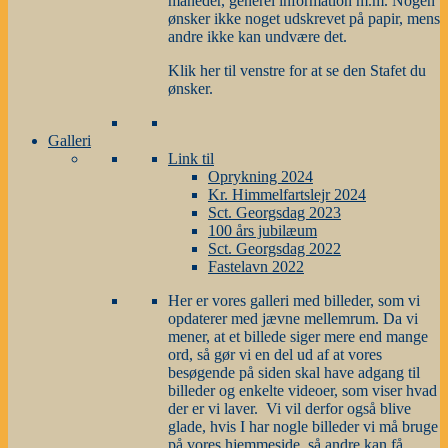
måneder, generel information m.m. Nogen
ønsker ikke noget udskrevet på papir, mens
andre ikke kan undvære det.
Klik her til venstre for at se den Stafet du
ønsker.
Galleri
Link til
Oprykning 2024
Kr. Himmelfartslejr 2024
Sct. Georgsdag 2023
100 års jubilæum
Sct. Georgsdag 2022
Fastelavn 2022
Her er vores galleri med billeder, som vi
opdaterer med jævne mellemrum. Da vi
mener, at et billede siger mere end mange
ord, så gør vi en del ud af at vores
besøgende på siden skal have adgang til
billeder og enkelte videoer, som viser hvad
der er vi laver. Vi vil derfor også blive
glade, hvis I har nogle billeder vi må bruge
på vores hjemmeside, så andre kan få