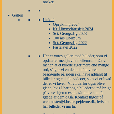
ønsker.
Galleri
Link til
Oprykning 2024
Kr. Himmelfartslejr 2024
Sct. Georgsdag 2023
100 års jubilæum
Sct. Georgsdag 2022
Fastelavn 2022
Her er vores galleri med billeder, som vi
opdaterer med jævne mellemrum. Da vi
mener, at et billede siger mere end mange
ord, så gør vi en del ud af at vores
besøgende på siden skal have adgang til
billeder og enkelte videoer, som viser hvad
der er vi laver. Vi vil derfor også blive
glade, hvis I har nogle billeder vi må bruge
på vores hjemmeside, så andre kan få
glæde af dem også. Kontakt Ingolf på
webmaster@klosterspejderne.dk, hvis du
har billeder vi må få.