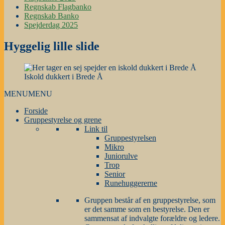
Regnskab Flagbanko
Regnskab Banko
Spejderdag 2025
Hyggelig lille slide
Iskold dukkert i Brede Å
MENU
MENU
Forside
Gruppestyrelse og grene
Link til
Gruppestyrelsen
Mikro
Juniorulve
Trop
Senior
Runehuggererne
Gruppen består af en gruppestyrelse, som
er det samme som en bestyrelse. Den er
sammensat af indvalgte forældre og ledere.