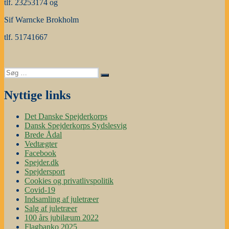
tlf. 23253174 og
Sif Warncke Brokholm
tlf. 51741667
Søg
Søg
efter:
Nyttige links
Det Danske Spejderkorps
Dansk Spejderkorps Sydslesvig
Brede Ådal
Vedtægter
Facebook
Spejder.dk
Spejdersport
Cookies og privatlivspolitik
Covid-19
Indsamling af juletræer
Salg af juletræer
100 års jubilæum 2022
Flagbanko 2025