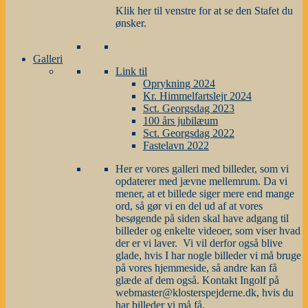
Klik her til venstre for at se den Stafet du
ønsker.
Galleri
Link til
Oprykning 2024
Kr. Himmelfartslejr 2024
Sct. Georgsdag 2023
100 års jubilæum
Sct. Georgsdag 2022
Fastelavn 2022
Her er vores galleri med billeder, som vi
opdaterer med jævne mellemrum. Da vi
mener, at et billede siger mere end mange
ord, så gør vi en del ud af at vores
besøgende på siden skal have adgang til
billeder og enkelte videoer, som viser hvad
der er vi laver. Vi vil derfor også blive
glade, hvis I har nogle billeder vi må bruge
på vores hjemmeside, så andre kan få
glæde af dem også. Kontakt Ingolf på
webmaster@klosterspejderne.dk, hvis du
har billeder vi må få.