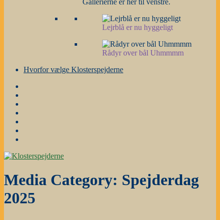
Gallerierne er her til venstre.
Lejrblå er nu hyggeligt
Rådyr over bål Uhmmmm
Hvorfor vælge Klosterspejderne
Forside
Gruppestyrelse
og
Nyheder
grene
m.m.
Årsplanen
Stafetter
Galleri
Hvorfor
vælge
Klosterspejderne
Media Category:
Spejderdag
2025