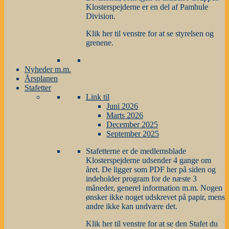
Klosterspejderne er en del af Pamhule
Division.
Klik her til venstre for at se styrelsen og
grenene.
Nyheder m.m.
Årsplanen
Stafetter
Link til
Juni 2026
Marts 2026
December 2025
September 2025
Stafetterne er de medlemsblade
Klosterspejderne udsender 4 gange om
året. De ligger som PDF her på siden og
indeholder program for de næste 3
måneder, generel information m.m. Nogen
ønsker ikke noget udskrevet på papir, mens
andre ikke kan undvære det.
Klik her til venstre for at se den Stafet du