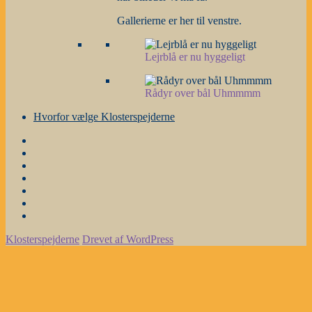
Gallerierne er her til venstre.
Lejrblå er nu hyggeligt
Rådyr over bål Uhmmmm
Hvorfor vælge Klosterspejderne
Forside
Gruppestyrelse
og
Nyheder
grene
m.m.
Årsplanen
Stafetter
Galleri
Hvorfor
vælge
Klosterspejderne
Drevet af WordPress
Klosterspejderne