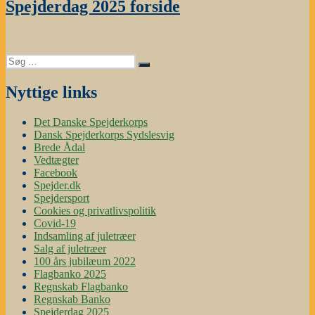
Spejderdag 2025 forside
Søg
Søg
efter:
Nyttige links
Det Danske Spejderkorps
Dansk Spejderkorps Sydslesvig
Brede Ådal
Vedtægter
Facebook
Spejder.dk
Spejdersport
Cookies og privatlivspolitik
Covid-19
Indsamling af juletræer
Salg af juletræer
100 års jubilæum 2022
Flagbanko 2025
Regnskab Flagbanko
Regnskab Banko
Spejderdag 2025