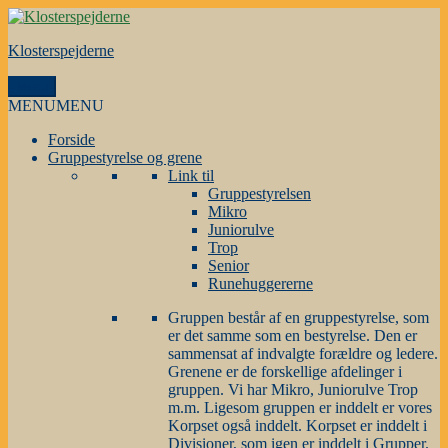
Videre
til
Klosterspejderne
indhold
Menu
MENU
MENU
Forside
Gruppestyrelse og grene
Link til
Gruppestyrelsen
Mikro
Juniorulve
Trop
Senior
Runehuggererne
Gruppen består af en gruppestyrelse, som
er det samme som en bestyrelse. Den er
sammensat af indvalgte forældre og ledere.
Grenene er de forskellige afdelinger i
gruppen. Vi har Mikro, Juniorulve Trop
m.m. Ligesom gruppen er inddelt er vores
Korpset også inddelt. Korpset er inddelt i
Divisioner, som igen er inddelt i Grupper.