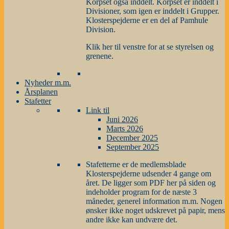
Korpset også inddelt. Korpset er inddelt i
Divisioner, som igen er inddelt i Grupper.
Klosterspejderne er en del af Pamhule
Division.
Klik her til venstre for at se styrelsen og
grenene.
Nyheder m.m.
Årsplanen
Stafetter
Link til
Juni 2026
Marts 2026
December 2025
September 2025
Stafetterne er de medlemsblade
Klosterspejderne udsender 4 gange om
året. De ligger som PDF her på siden og
indeholder program for de næste 3
måneder, generel information m.m. Nogen
ønsker ikke noget udskrevet på papir, mens
andre ikke kan undvære det.