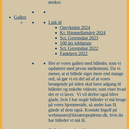
ønsker.
Galleri
Link til
Oprykning 2024
Kr. Himmelfartslejr 2024
Sct. Georgsdag 2023
100 års jubilæum
Sct. Georgsdag 2022
Fastelavn 2022
Her er vores galleri med billeder, som vi
opdaterer med jævne mellemrum. Da vi
mener, at et billede siger mere end mange
ord, så gør vi en del ud af at vores
besøgende på siden skal have adgang til
billeder og enkelte videoer, som viser hvad
der er vi laver. Vi vil derfor også blive
glade, hvis I har nogle billeder vi må bruge
på vores hjemmeside, så andre kan få
glæde af dem også. Kontakt Ingolf på
webmaster@klosterspejderne.dk, hvis du
har billeder vi må få.