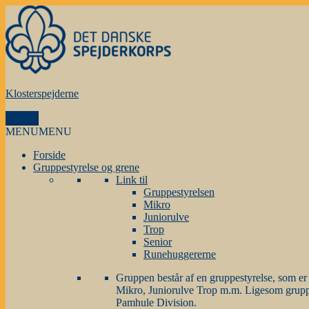
Videre
til
indhold
Klosterspejderne
Menu
MENU
MENU
Forside
Gruppestyrelse og grene
Link til
Gruppestyrelsen
Mikro
Juniorulve
Trop
Senior
Runehuggererne
Gruppen består af en gruppestyrelse, som er
Mikro, Juniorulve Trop m.m. Ligesom gruppen 
Pamhule Division.