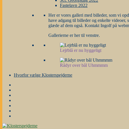
Sct. Georgsdag 2022
Fastelavn 2022
Her er vores galleri med billeder, som vi op
have adgang til billeder og enkelte videoer, 
glæde af dem også. Kontakt Ingolf på webmas
Gallerierne er her til venstre.
Lejrblå er nu hyggeligt
Rådyr over bål Uhmmmm
Hvorfor vælge Klosterspejderne
Forside
Gruppestyrelse
og
Nyheder
grene
m.m.
Årsplanen
Stafetter
Galleri
Hvorfor
vælge
Klosterspejderne