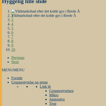
Hyggelig lille slide
1
Vildmarksbad efter det kolde gys i Brede Å
2
3
4
5
6
7
8
9
10
Previous
Next
MENU
MENU
Forside
Gruppestyrelse og grene
Link til
Gruppestyrelsen
Mikro
Juniorulve
Trop