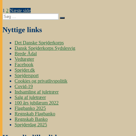
Indlægsinddeling
Side
Side
1
2
Næste side
Søg
Søg
efter:
Nyttige links
Det Danske Spejderkorps
Dansk Spejderkorps Sydslesvig
Brede Ådal
Vedtægter
Facebook
Spejder.dk
Spejdersport
Cookies og privatlivspolitik
Covid-19
Indsamling af juletræer
Salg af juletræer
100 års jubilæum 2022
Flagbanko 2025
Regnskab Flagbanko
Regnskab Banko
Spejderdag 2025