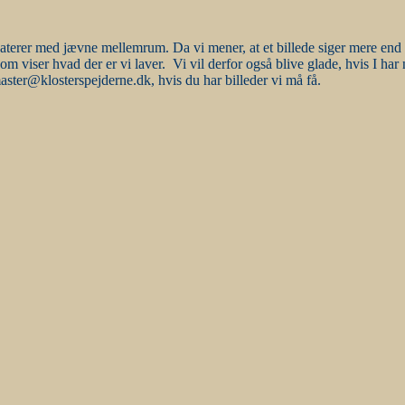
daterer med jævne mellemrum. Da vi mener, at et billede siger mere end 
som viser hvad der er vi laver. Vi vil derfor også blive glade, hvis I ha
ter@klosterspejderne.dk, hvis du har billeder vi må få.