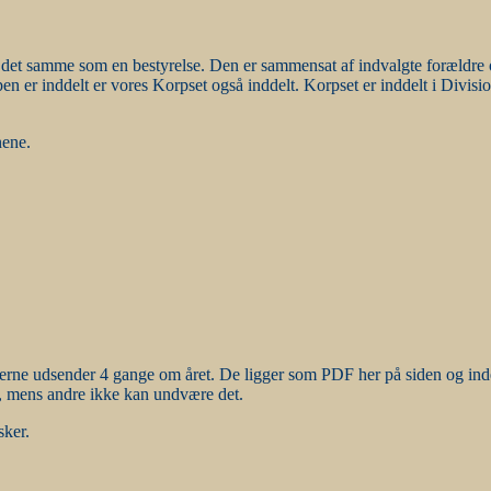
 det samme som en bestyrelse. Den er sammensat af indvalgte forældre og
er inddelt er vores Korpset også inddelt. Korpset er inddelt i Division
nene.
derne udsender 4 gange om året. De ligger som PDF her på siden og in
, mens andre ikke kan undvære det.
sker.