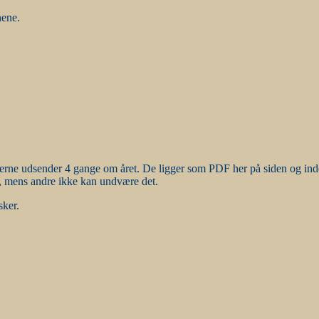
nene.
derne udsender 4 gange om året. De ligger som PDF her på siden og in
, mens andre ikke kan undvære det.
sker.