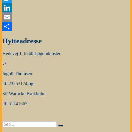
Twitter
LinkedIn
Email
Share
Hytteadresse
Hedevej 1, 6240 Løgumkloster
v/
Ingolf Thomsen
tlf. 23253174 og
Sif Warncke Brokholm
tlf. 51741667
Søg
Søg
efter: