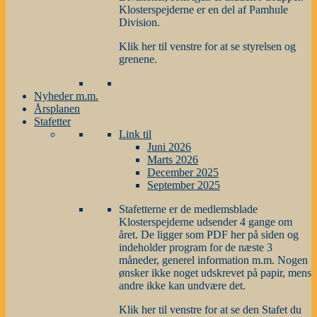
Klosterspejderne er en del af Pamhule
Division.
Klik her til venstre for at se styrelsen og
grenene.
Nyheder m.m.
Årsplanen
Stafetter
Link til
Juni 2026
Marts 2026
December 2025
September 2025
Stafetterne er de medlemsblade
Klosterspejderne udsender 4 gange om
året. De ligger som PDF her på siden og
indeholder program for de næste 3
måneder, generel information m.m. Nogen
ønsker ikke noget udskrevet på papir, mens
andre ikke kan undvære det.
Klik her til venstre for at se den Stafet du