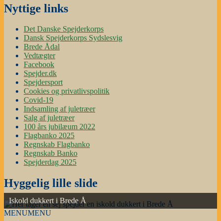
Nyttige links
Det Danske Spejderkorps
Dansk Spejderkorps Sydslesvig
Brede Ådal
Vedtægter
Facebook
Spejder.dk
Spejdersport
Cookies og privatlivspolitik
Covid-19
Indsamling af juletræer
Salg af juletræer
100 års jubilæum 2022
Flagbanko 2025
Regnskab Flagbanko
Regnskab Banko
Spejderdag 2025
Hyggelig lille slide
Iskold dukkert i Brede Å
MENU
MENU