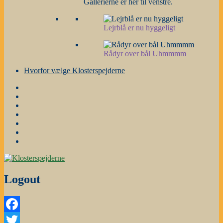
Gallerierne er her til venstre.
Lejrblå er nu hyggeligt
Rådyr over bål Uhmmmm
Hvorfor vælge Klosterspejderne
Forside
Gruppestyrelse
og
Nyheder
grene
m.m.
Årsplanen
Stafetter
Galleri
Hvorfor
vælge
Klosterspejderne
Logout
Facebook