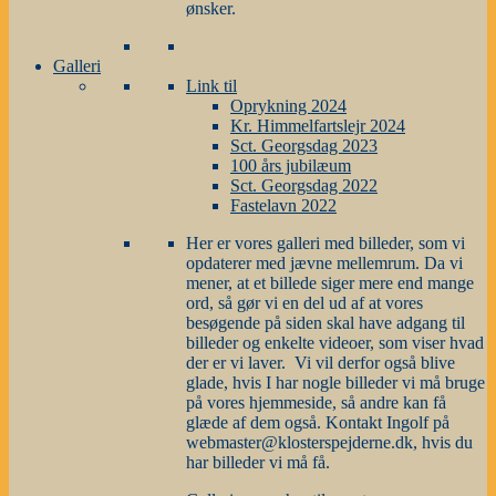
ønsker.
Galleri
Link til
Oprykning 2024
Kr. Himmelfartslejr 2024
Sct. Georgsdag 2023
100 års jubilæum
Sct. Georgsdag 2022
Fastelavn 2022
Her er vores galleri med billeder, som vi
opdaterer med jævne mellemrum. Da vi
mener, at et billede siger mere end mange
ord, så gør vi en del ud af at vores
besøgende på siden skal have adgang til
billeder og enkelte videoer, som viser hvad
der er vi laver. Vi vil derfor også blive
glade, hvis I har nogle billeder vi må bruge
på vores hjemmeside, så andre kan få
glæde af dem også. Kontakt Ingolf på
webmaster@klosterspejderne.dk, hvis du
har billeder vi må få.