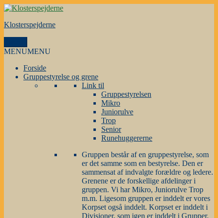
Videre
til
Klosterspejderne
indhold
Menu
MENU
MENU
Forside
Gruppestyrelse og grene
Link til
Gruppestyrelsen
Mikro
Juniorulve
Trop
Senior
Runehuggererne
Gruppen består af en gruppestyrelse, som
er det samme som en bestyrelse. Den er
sammensat af indvalgte forældre og ledere.
Grenene er de forskellige afdelinger i
gruppen. Vi har Mikro, Juniorulve Trop
m.m. Ligesom gruppen er inddelt er vores
Korpset også inddelt. Korpset er inddelt i
Divisioner, som igen er inddelt i Grupper.