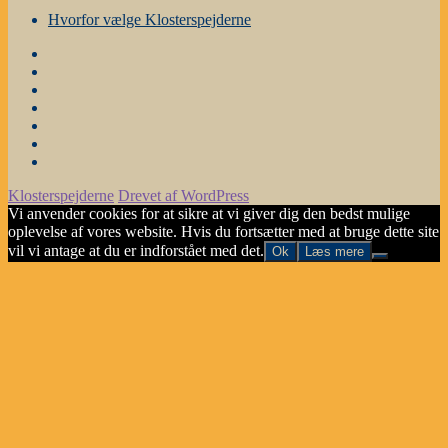
Hvorfor vælge Klosterspejderne
Forside
Gruppestyrelse
og
Nyheder
grene
m.m.
Årsplanen
Stafetter
Galleri
Hvorfor
vælge
Klosterspejderne
Drevet af WordPress
Klosterspejderne
Vi anvender cookies for at sikre at vi giver dig den bedst mulige
oplevelse af vores website. Hvis du fortsætter med at bruge dette site
vil vi antage at du er indforstået med det.
Ok
Læs mere